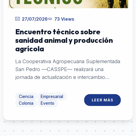
27/07/2026
73 Views
Encuentro técnico sobre
sanidad animal y producción
agrícola
La Cooperativa Agropecuaria Suplementada
San Pedro —CASSPE— realizará una
jornada de actualización e intercambio
dirigida al sector agropecuario, con
exposiciones sobre sanidad animal, cultivos,
Ciencia
Empresarial
LEER MÁS
nutrición y manejo productivo.
Colonia
Evento