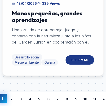
18/04/2026
339 Views
Manos pequeñas, grandes
aprendizajes
Una jornada de aprendizaje, juego y
contacto con la naturaleza junto a los niños
del Garden Junior, en cooperación con el
Garden Club de Colonia.
Desarrollo social
LEER MÁS
Medio ambiente
Galeria
1
2
3
4
5
6
7
8
9
10
11
»