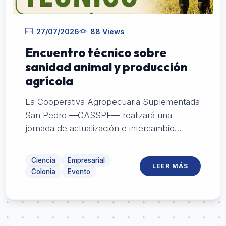
27/07/2026
88 Views
Encuentro técnico sobre
sanidad animal y producción
agrícola
La Cooperativa Agropecuaria Suplementada
San Pedro —CASSPE— realizará una
jornada de actualización e intercambio
dirigida al sector agropecuario, con
exposiciones sobre sanidad animal, cultivos,
Ciencia
Empresarial
LEER MÁS
nutrición y manejo productivo.
Colonia
Evento