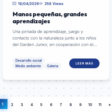
18/04/2026
358 Views
Manos pequeñas, grandes
aprendizajes
Una jornada de aprendizaje, juego y
contacto con la naturaleza junto a los niños
del Garden Junior, en cooperación con el
Garden Club de Colonia.
Desarrollo social
LEER MÁS
Medio ambiente
Galeria
1
2
3
4
5
6
7
8
9
10
11
»