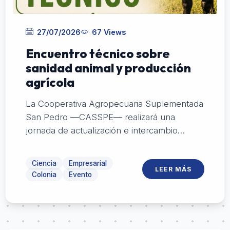
27/07/2026
67 Views
Encuentro técnico sobre
sanidad animal y producción
agrícola
La Cooperativa Agropecuaria Suplementada
San Pedro —CASSPE— realizará una
jornada de actualización e intercambio
dirigida al sector agropecuario, con
exposiciones sobre sanidad animal, cultivos,
Ciencia
Empresarial
LEER MÁS
nutrición y manejo productivo.
Colonia
Evento