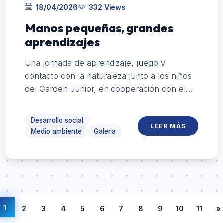
18/04/2026
332 Views
Manos pequeñas, grandes
aprendizajes
Una jornada de aprendizaje, juego y
contacto con la naturaleza junto a los niños
del Garden Junior, en cooperación con el
Garden Club de Colonia.
Desarrollo social
LEER MÁS
Medio ambiente
Galeria
1
2
3
4
5
6
7
8
9
10
11
»