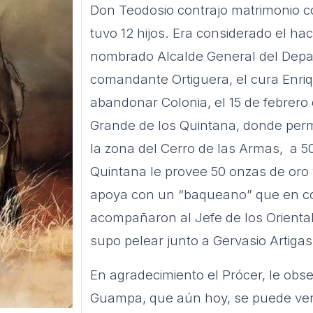
Don Teodosio contrajo matrimonio c
tuvo 12 hijos. Era considerado el ha
nombrado Alcalde General del Depar
comandante Ortiguera, el cura Enri
abandonar Colonia, el 15 de febrero 
Grande de los Quintana, donde perma
la zona del Cerro de las Armas, a 5
Quintana le provee 50 onzas de oro y
apoya con un “baqueano” que en co
acompañaron al Jefe de los Oriental
supo pelear junto a Gervasio Artigas
En agradecimiento el Prócer, le obs
Guampa, que aún hoy, se puede ver