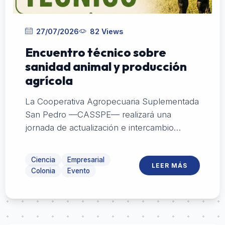
27/07/2026
82 Views
Encuentro técnico sobre
sanidad animal y producción
agrícola
La Cooperativa Agropecuaria Suplementada
San Pedro —CASSPE— realizará una
jornada de actualización e intercambio
dirigida al sector agropecuario, con
exposiciones sobre sanidad animal, cultivos,
Ciencia
Empresarial
LEER MÁS
nutrición y manejo productivo.
Colonia
Evento