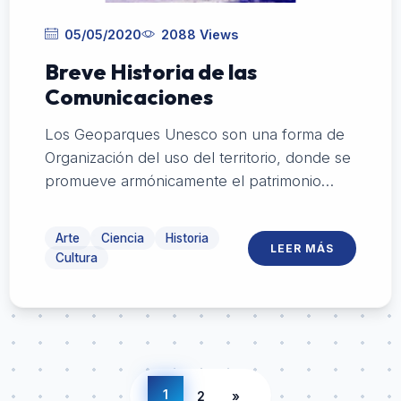
05/05/2020
2088 Views
Breve Historia de las
Comunicaciones
Los Geoparques Unesco son una forma de
Organización del uso del territorio, donde se
promueve armónicamente el patrimonio
turístico, cultural, histórico y productivo de
una zona como ocurrió en el Departamento
Arte
Ciencia
Historia
LEER MÁS
de Flores con Las Grutas del Palacio.
Cultura
1
2
»