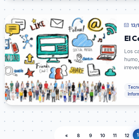
13/
El 
Los c
humo, 
irreve
Tecno
Infor
1
«
8
9
10
11
12