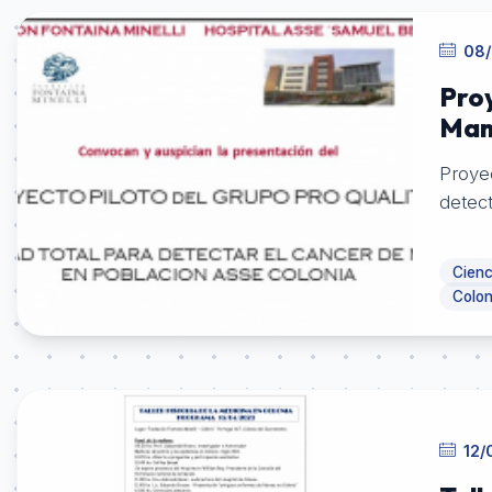
08/
Pro
Ma
Proyecto 
detec
Cienc
Colon
12/