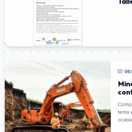
Tall
06/
Mine
con
Compa
tema 
ocasi