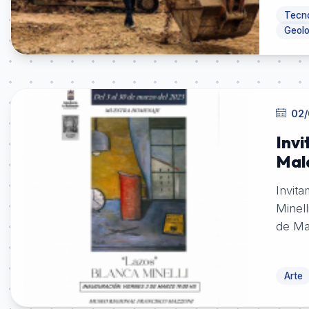
Tecno
Geolo
02/
Invi
Mal
Invita
Minell
de Ma
Arte