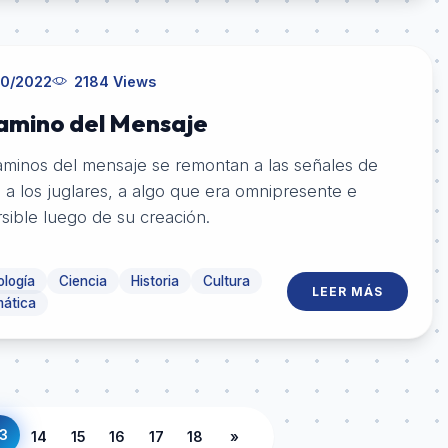
10/2022
2184 Views
Camino del Mensaje
aminos del mensaje se remontan a las señales de
a los juglares, a algo que era omnipresente e
rsible luego de su creación.
logía
Ciencia
Historia
Cultura
LEER MÁS
mática
3
14
15
16
17
18
»